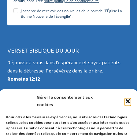
détails, consultez
notre politique de confidentialité
.
J'accepte de recevoir des nouvelles de la part de "l'Église La
Bonne Nouvelle de l'Évangile".
VERSET BIBLIQUE DU JOUR
Réjouissez-vous dans l'espérance et soyez patients
dans la détresse. Persévérez dans la prière.
Romains 12:12
Gérer le consentement aux
cookies
RESTEZ CONNECTÉ(E)
Pour offrir les meilleures expériences, nous utilisons des technologies
telles que les cookies pour stocker et/ou accéder aux informations des
appareils. Le fait de consentir à ces technologies nous permettra de
traiter des données telles que le comportement de navigation ou les ID