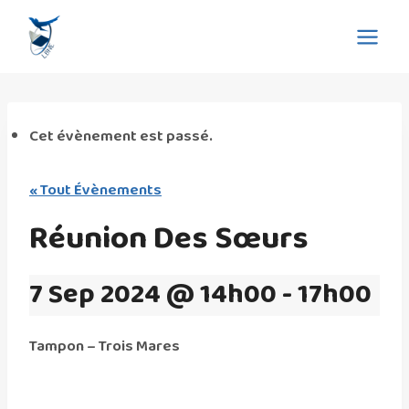
Aller
Eglise La Bonne Nouvelle
au
de l'Evangile
contenu
Cet évènement est passé.
« Tout Évènements
Réunion Des Sœurs
7 Sep 2024 @ 14h00
-
17h00
Tampon – Trois Mares