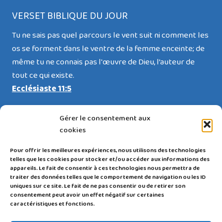
VERSET BIBLIQUE DU JOUR
Tu ne sais pas quel parcours le vent suit ni comment les
os se forment dans le ventre de la femme enceinte; de
même tu ne connais pas l'œuvre de Dieu, l’auteur de
tout ce qui existe.
Ecclésiaste 11:5
Gérer le consentement aux
cookies
RESTEZ CONNECTÉ(E)
Pour offrir les meilleures expériences, nous utilisons des technologies
telles que les cookies pour stocker et/ou accéder aux informations des
appareils. Le fait de consentir à ces technologies nous permettra de
traiter des données telles que le comportement de navigation ou les ID
uniques sur ce site. Le fait de ne pas consentir ou de retirer son
consentement peut avoir un effet négatif sur certaines
caractéristiques et fonctions.
Politique de confidentialité
|
Mentions légales et