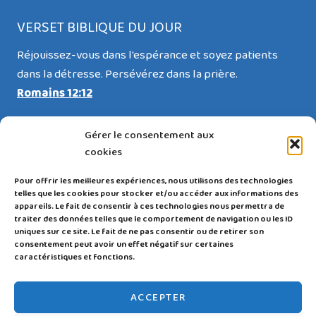
VERSET BIBLIQUE DU JOUR
Réjouissez-vous dans l'espérance et soyez patients
dans la détresse. Persévérez dans la prière.
Romains 12:12
Gérer le consentement aux
cookies
RESTEZ CONNECTÉ(E)
Pour offrir les meilleures expériences, nous utilisons des technologies
telles que les cookies pour stocker et/ou accéder aux informations des
appareils. Le fait de consentir à ces technologies nous permettra de
traiter des données telles que le comportement de navigation ou les ID
uniques sur ce site. Le fait de ne pas consentir ou de retirer son
consentement peut avoir un effet négatif sur certaines
caractéristiques et fonctions.
Politique de confidentialité
|
Mentions légales et
ACCEPTER
CGU
|
Politique de cookies |
Login