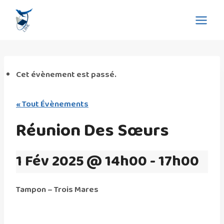
Aller
Eglise La Bonne Nouvelle
au
de l'Evangile
contenu
Cet évènement est passé.
« Tout Évènements
Réunion Des Sœurs
1 Fév 2025 @ 14h00
-
17h00
Tampon – Trois Mares