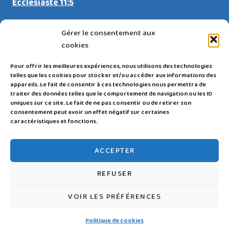
Ecclésiaste 11:5
Gérer le consentement aux
cookies
RESTEZ CONNECTÉ(E)
Pour offrir les meilleures expériences, nous utilisons des technologies
telles que les cookies pour stocker et/ou accéder aux informations des
appareils. Le fait de consentir à ces technologies nous permettra de
traiter des données telles que le comportement de navigation ou les ID
uniques sur ce site. Le fait de ne pas consentir ou de retirer son
consentement peut avoir un effet négatif sur certaines
caractéristiques et fonctions.
Politique de confidentialité
|
Mentions légales et
ACCEPTER
CGU
|
Politique de cookies |
Login
REFUSER
Copyright © 2025 Eglise La Bonne Nouvelle de
VOIR LES PRÉFÉRENCES
l’Evangile. Tous droits réservés.
Politique de cookies