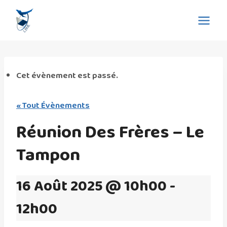
Aller
Eglise La Bonne Nouvelle
au
de l'Evangile
contenu
Cet évènement est passé.
« Tout Évènements
Réunion Des Frères – Le
Tampon
16 Août 2025 @ 10h00
-
12h00