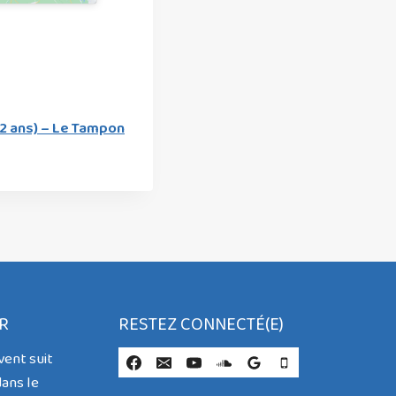
12 ans) – Le Tampon
R
RESTEZ CONNECTÉ(E)
vent suit
ans le