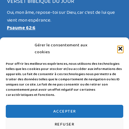
VERSET BIBLIQUE DU JOUR
Oui, mon âme, repose-toi sur Dieu, car c’est de lui que
vient mon espérance.
Psaume 62:6
Gérer le consentement aux
cookies
RESTEZ CONNECTÉ(E)
Pour offrir les meilleures expériences, nous utilisons des technologies
telles que les cookies pour stocker et/ou accéder aux informations des
appareils. Le fait de consentir à ces technologies nous permettra de
traiter des données telles que le comportement de navigation ou les ID
uniques sur ce site. Le fait de ne pas consentir ou de retirer son
consentement peut avoir un effet négatif sur certaines
caractéristiques et fonctions.
Politique de confidentialité
|
Mentions légales et
ACCEPTER
CGU
|
Politique de cookies |
Login
REFUSER