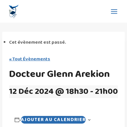
Aller
Eglise La Bonne Nouvelle
au
de l'Evangile
contenu
Cet évènement est passé.
« Tout Évènements
Docteur Glenn Arekion
12 Déc 2024 @ 18h30
-
21h00
AJOUTER AU CALENDRIER