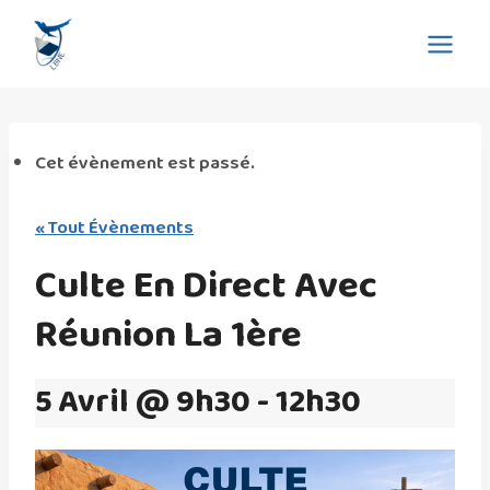
Aller
Eglise La Bonne Nouvelle
au
de l'Evangile
contenu
Cet évènement est passé.
« Tout Évènements
Culte En Direct Avec
Réunion La 1ère
5 Avril @ 9h30
-
12h30